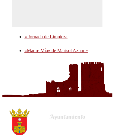
«
Jornada de Limpieza
«Madre Mía» de Marisol Aznar
»