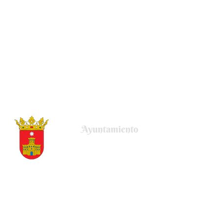
Plaza de la Villa, 22
50678 Uncastillo (Zaragoza)
Tel.
(+34) 976 679 001
Email.
ayuntamiento@uncastillo.es