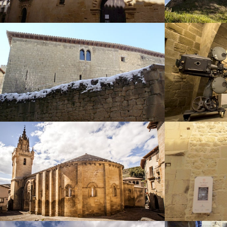
Palacio de Martín
L
el Humano
Iglesia
de Santa María
de S