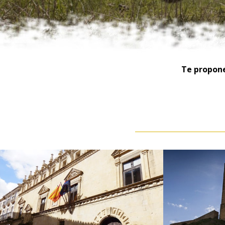
Te propone
Fo
Ayuntamiento
de 