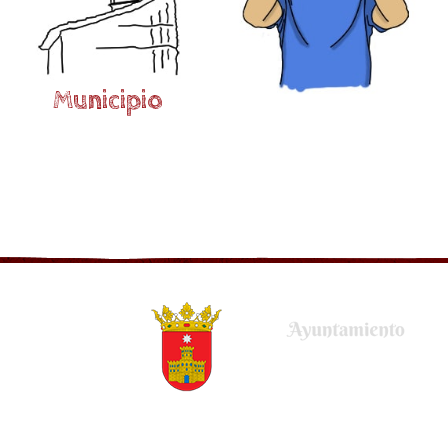
Municipio
Plaza de la Villa, 22
50678 Uncastillo (Zaragoza)