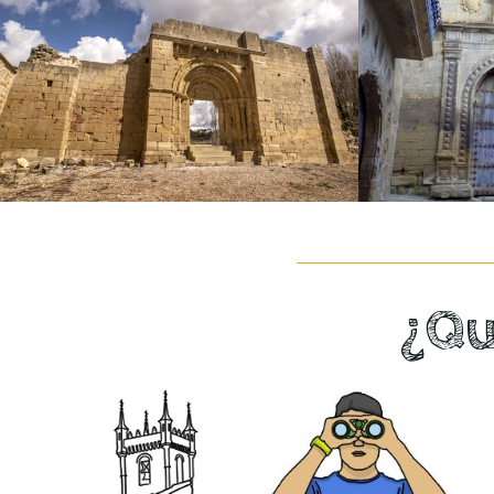
Iglesia
de San Lorenzo
de S
¿Qu