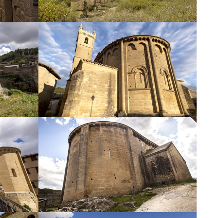
Iglesia
ielo
de San Martín
Iglesia
es
de San Juan