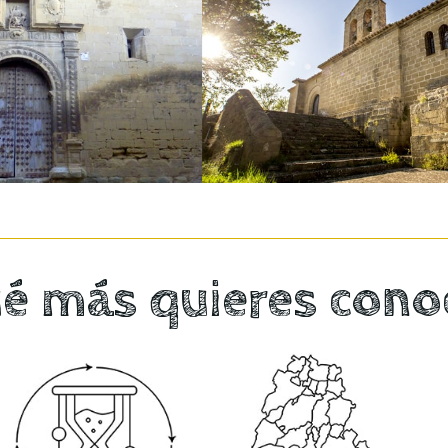
Iglesia
Iglesia
an Andrés
de San Cristó
é más quieres cono