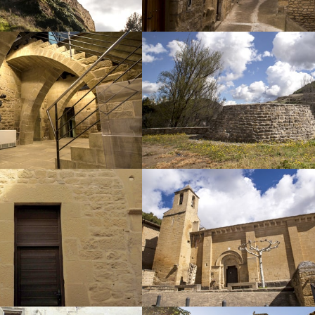
a Lonja
La Poza del H
Iglesia
Iglesia
an Miguel
de San Felic