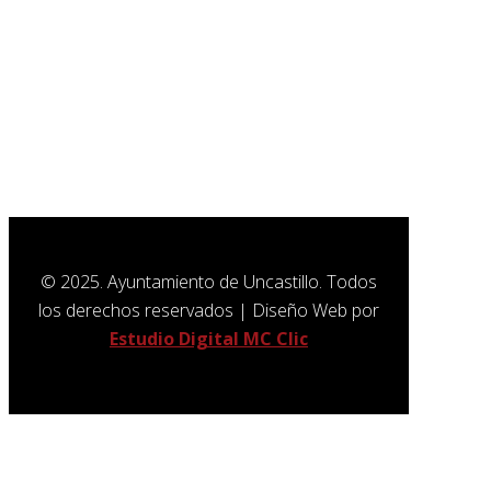
Aviso Legal
Política de Privacidad
Política de Cookies
SUSCRÍBETE A NUESTRA
NEWSLETTER
© 2025. Ayuntamiento de Uncastillo. Todos
los derechos reservados | Diseño Web por
Estudio Digital MC Clic