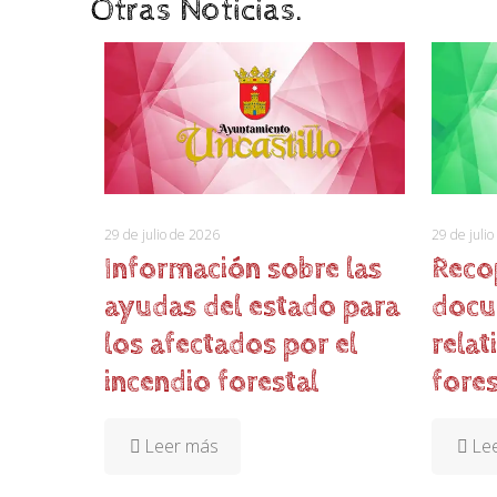
Otras Noticias.
29 de julio de 2026
29 de juli
Información sobre las
Reco
ayudas del estado para
docu
los afectados por el
relat
incendio forestal
fores
Leer más
Le