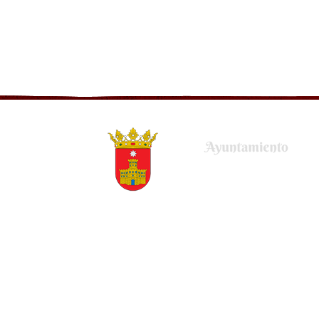
Plaza de la Villa, 22
50678 Uncastillo (Zaragoza)
Tel.
(+34) 976 679 001
Email.
ayuntamiento@uncastillo.