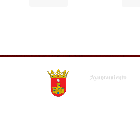
Plaza de la Villa, 22
50678 Uncastillo (Zaragoza)
Tel.
(+34) 976 679 001
Email.
ayuntamiento@uncastillo.