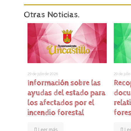
Otras Noticias.
29 de julio de 2026
29 de juli
Información sobre las
Reco
ayudas del estado para
docu
los afectados por el
relat
incendio forestal
fores
Leer más
Le