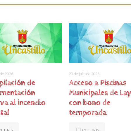
o de 2026
29 de julio de 2026
pilación de
Acceso a Piscinas
mentación
Municipales de La
iva al incendio
con bono de
tal
temporada
er más
Leer más