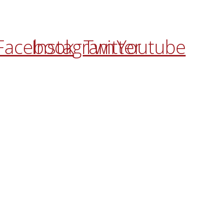
50678 Uncastillo (Zaragoza)
Tel.
(+34) 976 679 001
Email.
ayuntamiento@uncastillo.es
Facebook
Instagram
Twitter
Youtube
Aviso Legal
Política de Privacidad
Política de Cookies