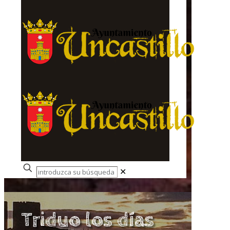
✕
Triduo los días