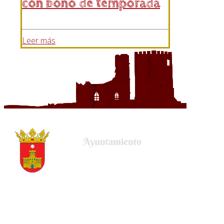
con bono de temporada
Leer más
Plaza de la Villa, 22
50678 Uncastillo (Zaragoza)
Tel.
(+34) 976 679 001