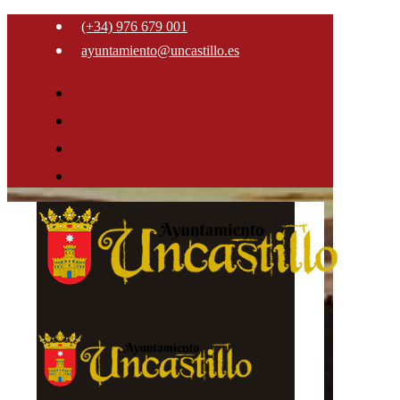
(+34) 976 679 001
ayuntamiento@uncastillo.es